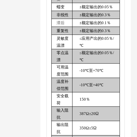
蠕变
±
额定输出的0.05％
非线性
±
额定输出的0.3％
滞后
±
额定输出的0.1％
重复性
±
额定输出的0.3％
灵敏度
≤
应用产出的0.05％/
温漂
℃
零点温
≤
额定输出的0.05％/
漂
℃
可用温
-10
℃
至+70
℃
度范围
温度补
-10
℃
至+40
℃
偿范围
安全载
150％
荷
输入阻
387
Ω±
20
Ω
抗
输出阻
350
Ω±
5
Ω
抗