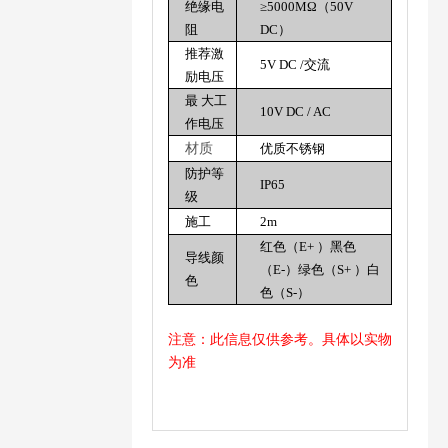
绝缘电
≥
5000M
Ω
（50V
阻
DC）
推荐激
5V DC /交流
励电压
最 大工
10V DC / AC
作电压
材质
优质不锈钢
防护等
IP65
级
施工
2m
红色（E
+
）黑色
导线颜
（E
-
）绿色（S
+
）白
色
色（S
-
）
注意：此信息仅供参考。具体以实物
为准