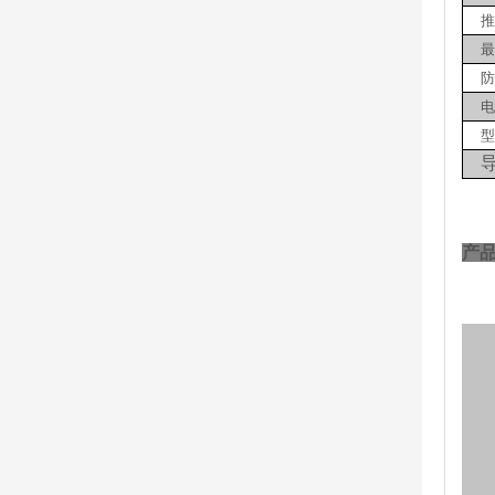
推
最
防
电
型
产