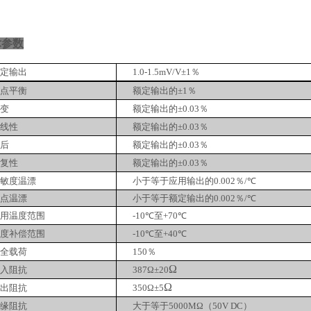
术参数
定输出
1.0-1.5mV/V
±
1％
点平衡
额定输出的
±
1％
变
额定输出的
±
0.0
3
％
线性
额定输出的
±
0.0
3
％
后
额定输出的
±
0.0
3
％
复性
额定输出的
±
0.0
3
％
敏度温漂
小于等于
应用输出的0.002％/
℃
点温漂
小于等于
额定输出的0.002％/
℃
用温度范围
-10
℃
至+70
℃
度补偿范围
-10
℃
至+40
℃
全载荷
150％
Ω
入阻抗
387
Ω±
20
Ω
出阻抗
350
Ω±
5
缘阻抗
大于等于
5000M
Ω
（50V DC）