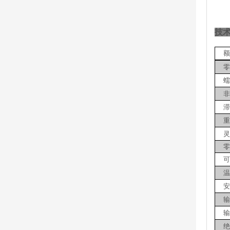
技
额
零
蠕
非
滞
重
灵
零
可
温
安
输
输
绝