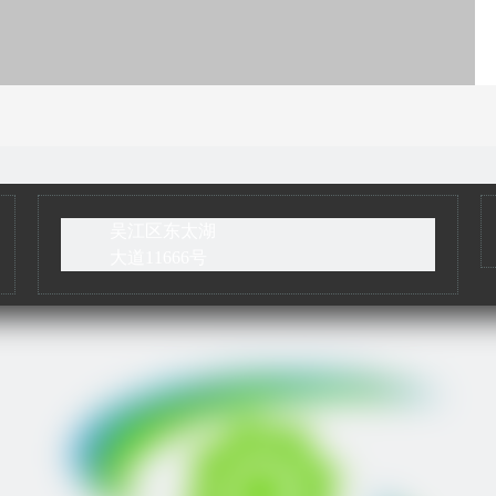
吴江区东太湖
大道11666号