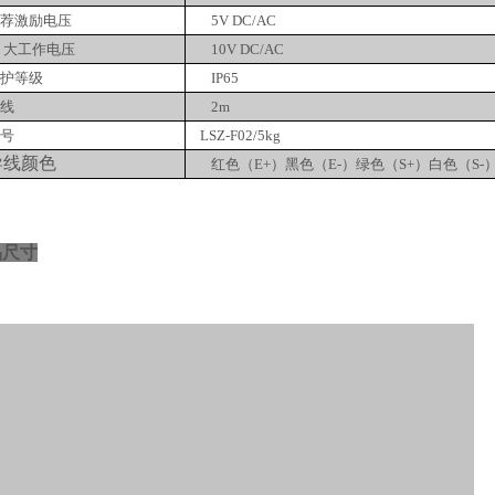
荐激励电压
5V DC/AC
 大工作电压
10V DC/AC
护等级
IP65
线
2m
号
LSZ-F02/5kg
导线颜色
红色（E
+
）黑色（E
-
）绿色（S
+
）白色（S
-
品尺寸