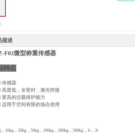
：
品描述
SZ-F02微型称重传感器
品特点
l
传
感器
l
高度低，全密封，激光焊接
l
更高的过载保护能力
l
适用于空间有限的场合使用
kg，10kg，20kg，50kg，100kg，200kg，500kg，1t，2t